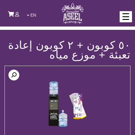
☰
EN
٥٠ كوبون + ٢ كوبون إعادة
تعبئة + موزع مياه