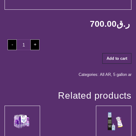
ر.ق
700.00
٥٠
-
+
كوبون
+
٢
كوبون
Add to cart
إعادة
تعبئة
+
موزع
Categories:
All AR
,
5 gallon ar
مياه
quantity
Related products