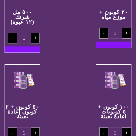
٢٠ كوبون +
٥٠٠ مل
موزع مياه
شرنك
(١٢ عبوة)
٢٠
-
+
كوبون
٥٠٠
+
-
+
مل
موزع
شرنك
مياه
(١٢
quantity
عبوة)
quantity
١٠٠ كوبون +
٥٠ كوبون + ٢
٥ كوبونات
كوبون إعادة
اعادة تعبئة
تعبئة
٥٠
١٠٠
-
+
-
+
كوبون
كوبون