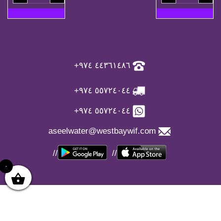
+
+
٢
٥
كوبونات
كوبون
اعادة
إعادة
تعبئة
تعبئة
quantity
quantity
٤٤۳٦۱٤۸٦ ۹۷٤+
٥٥۷۲٤۰٤٤ ۹۷٤+
٥٥۷۲٤۰٤٤ ۹۷٤+
aseelwater@westbaywif.com
//
//
٠